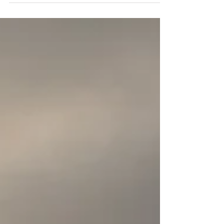
Wir wissen es eigentlich ganz genau. Irgendwann. Der
Druck wird größer, etwas wird unruhiger, lauter. Wir
sind nur viel zu gut darin, es zu ignorieren. Da beginnt
es schon.