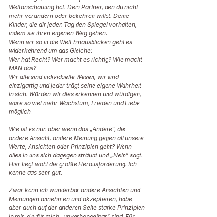
Weltanschauung hat. Dein Partner, den du nicht 
mehr verändern oder bekehren willst. Deine 
Kinder, die dir jeden Tag den Spiegel vorhalten, 
indem sie ihren eigenen Weg gehen.
Wenn wir so in die Welt hinausblicken geht es 
widerkehrend um das Gleiche:
Wer hat Recht? Wer macht es richtig? Wie macht 
MAN das?  
Wir alle sind individuelle Wesen, wir sind 
einzigartig und jeder trägt seine eigene Wahrheit 
in sich. Würden wir dies erkennen und würdigen, 
wäre so viel mehr Wachstum, Frieden und Liebe 
möglich.
Wie ist es nun aber wenn das „Andere“, die 
andere Ansicht, andere Meinung gegen all unsere 
Werte, Ansichten oder Prinzipien geht? Wenn 
alles in uns sich dagegen sträubt und „Nein“ sagt. 
Hier liegt wohl die größte Herausforderung. Ich 
kenne das sehr gut.
Zwar kann ich wunderbar andere Ansichten und 
Meinungen annehmen und akzeptieren, habe 
aber auch auf der anderen Seite starke Prinzipien 
in mir, die für mich „unverhandelbar“ sind. Für 