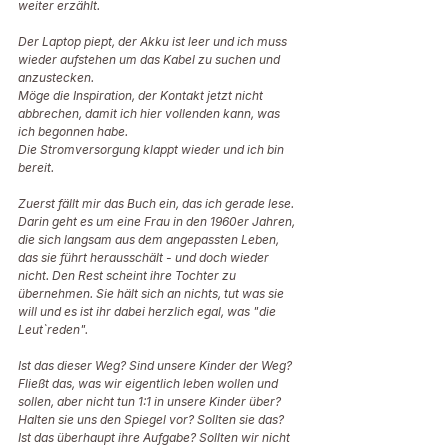
weiter erzählt. 
Der Laptop piept, der Akku ist leer und ich muss 
wieder aufstehen um das Kabel zu suchen und 
anzustecken. 
Möge die Inspiration, der Kontakt jetzt nicht 
abbrechen, damit ich hier vollenden kann, was 
ich begonnen habe. 
Die Stromversorgung klappt wieder und ich bin 
bereit. 
Zuerst fällt mir das Buch ein, das ich gerade lese. 
Darin geht es um eine Frau in den 1960er Jahren, 
die sich langsam aus dem angepassten Leben, 
das sie führt herausschält - und doch wieder 
nicht. Den Rest scheint ihre Tochter zu 
übernehmen. Sie hält sich an nichts, tut was sie 
will und es ist ihr dabei herzlich egal, was "die 
Leut`reden". 
Ist das dieser Weg? Sind unsere Kinder der Weg? 
Fließt das, was wir eigentlich leben wollen und 
sollen, aber nicht tun 1:1 in unsere Kinder über? 
Halten sie uns den Spiegel vor? Sollten sie das? 
Ist das überhaupt ihre Aufgabe? Sollten wir nicht 