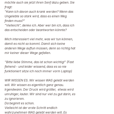
möchte auch sie jetzt ihren Senf dazu geben. Sie 
fragt: 
"Kann ich davon auch krank werden? Wenn das 
Ungelebte so stark wird, dass es einen Weg 
finden muss?" 
"Vielleicht", denke ich. Aber wer bin ich, dass ich 
das entscheiden oder beantworten könnte? 
Mich interessiert viel mehr, was wir tun können, 
damit es nicht so kommt. Damit sich keine 
anderen Wege auftun müssen, denn so richtig hat 
mir keiner dieser Wege gefallen. 
"Bitte liebe Stimme, das ist schon wichtig!" (Fast 
flehend - und leider wissend, dass es so nie 
funktioniert sitze ich noch immer vorm Laptop)
WIR WISSEN ES. Wir wissen WAS gelebt werden 
will. Wir wissen es eigentlich ganz genau. 
Irgendwann. Der Druck wird größer,  etwas wird 
unruhiger, lauter. Wir sind nur viel zu gut darin, es 
zu ignorieren. 
Da beginnt es schon. 
Vielleicht ist der erste Schritt endlich 
wahrzunehmen WAS gelebt werden will. Es 