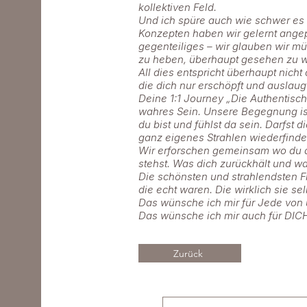
kollektiven Feld.
Und ich spüre auch wie schwer es i
Konzepten haben wir gelernt angepa
gegenteiliges – wir glauben wir 
zu heben, überhaupt gesehen zu w
All dies entspricht überhaupt nich
die dich nur erschöpft und auslaugt
Deine 1:1 Journey „Die Authentisch
wahres Sein. Unsere Begegnung ist
du bist und fühlst da sein. Darfst 
ganz eigenes Strahlen wiederfinde
Wir erforschen gemeinsam wo du au
stehst. Was dich zurückhält und was
Die schönsten und strahlendsten F
die echt waren. Die wirklich sie se
Das wünsche ich mir für Jede von 
Das wünsche ich mir auch für DIC
Zurück