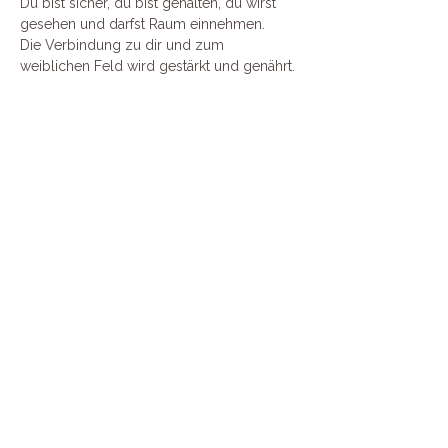
Du bist sicher, du bist gehalten, du wirst 
gesehen und darfst Raum einnehmen. 
Die Verbindung zu dir und zum 
weiblichen Feld wird gestärkt und genährt. 
Mehr anzeigen
Diese Veranstaltung teilen
IMPRESSUM
DATENSCHUTZ
AGB