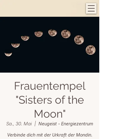
Frauentempel
"Sisters of the
Moon"
Sa., 30. Mai
  |  
Neugeist - Energiezentrum
Verbinde dich mit der Urkraft der Mondin.